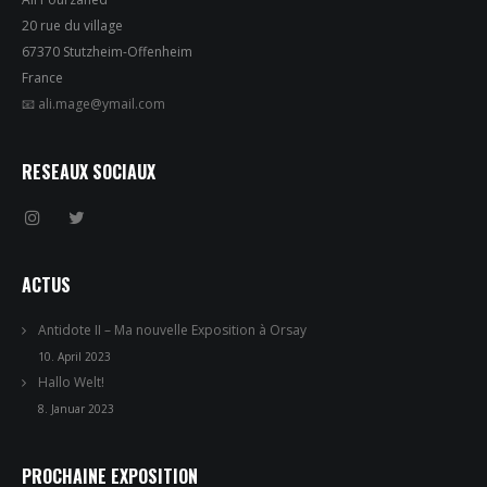
20 rue du village
67370 Stutzheim-Offenheim
France
📧 ali.mage@ymail.com
RESEAUX SOCIAUX
ACTUS
Antidote II – Ma nouvelle Exposition à Orsay
10. April 2023
Hallo Welt!
8. Januar 2023
PROCHAINE EXPOSITION