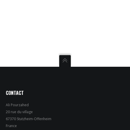
CONTACT
Ali Pourzahed
20 rue du village
67370 Stutzheim-Offenheim
France