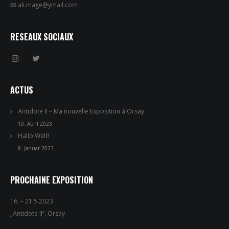
📧 ali.mage@ymail.com
RESEAUX SOCIAUX
ACTUS
Antidote II – Ma nouvelle Exposition à Orsay
10. April 2023
Hallo Welt!
8. Januar 2023
PROCHAINE EXPOSITION
16. – 21.5.2023
„Antidote II“, Orsay