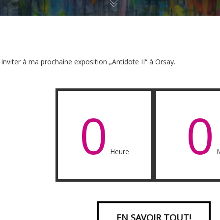
s inviter à ma prochaine exposition „Antidote II“ à Orsay.
0
0
Heure
EN SAVOIR TOUT!